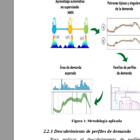
Figura 1: Metod
ología aplic
ada
2.2.1 Descub
rimiento de perfiles de dema
nda 
Para 
realizar 
el 
descubrimiento 
de 
per
fil