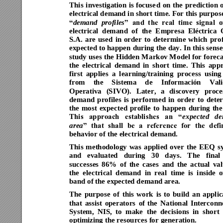
This 
investigation 
is 
focuse
d 
on 
t
he 
prediction 
o
electrical de
m
and in short
 time. For this purpose
o
demand 
profiles
“
” 
and 
t
he 
real 
time 
sig
nal 
electrical 
demand 
of 
the 
Empresa 
Eléctrica 
S.A. 
a
re 
used 
in 
order 
to 
deter
mine 
which 
prof
expected to 
happen 
during t
he day
. In t
his sense
study 
uses the 
Hidde
n M
arkov M
odel 
for f
oreca
the 
electrical 
demand 
in 
sh
ort 
time. 
This
appr
first 
applies 
a 
learning/training 
process 
using
from 
the 
Sistema 
de 
Información 
Val
Operativa 
(SIVO). 
Later, 
a 
dis
covery 
proce
demand 
profiles 
is 
perf
ormed 
in 
order
to 
dete
the 
most 
expect
ed 
profile 
to
happen 
during 
the
T
ex
pected 
de
his 
approach 
establi
shes 
an 
“
area
” 
that 
shall 
be 
a 
reference 
for 
the 
defi
behavior of 
the electrical demand.     
This 
methodology 
wa
s 
applied 
over 
the 
EEQ 
s
and 
evaluated 
during
30 
days. 
The 
final 
successes 
86% 
of 
the 
cases 
and 
the 
a
ctual 
val
the 
electrical 
dem
and 
in 
rea
l 
tim
e 
is 
inside 
o
band of the expected de
mand area.      
The 
purpose
of 
this 
work 
is 
to 
build 
an 
applic
that 
assist 
operators 
of 
the 
National 
Interco
nn
System, 
NIS, 
to 
make 
the 
decisions 
in 
short 
optimizing the resources fo
r generation.  