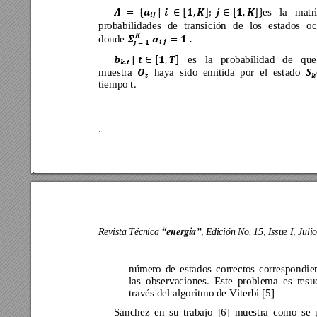
es 
la 
matri



󰇝


󰇟
󰇠


󰇟

󰇠󰇞

probabilidades 
de 
transic
ión 
de 
los 
estados 
oc
donde 







es 
la 
pr
obabilidad 
d
e 
que



󰇟
󰇠

muestra 
haya 
sido 
emitida 
por 
el 
estado 




tiempo t. 
.
Revista Técnica 
, 
Edición No. 15, Issue I, Juli
“energía”
número 
d
e 
estad
os 
co
rrectos 
correspo
ndie
las 
observaciones. 
Este 
pro
blema 
es 
res
u
través del algoritmo de 
Viterbi [5]
Sánchez 
en 
su 
trabaj
o 
[6] 
muestra 
como 
se 