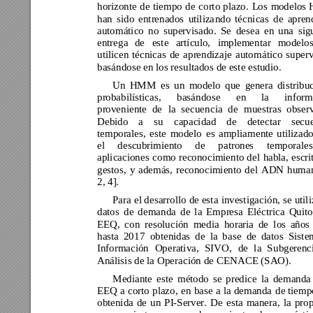
horizonte 
d
e 
tie
mpo 
de 
corto p
lazo. 
L
os 
m
odelos 
han 
sido 
entrenados 
utiliza
ndo 
técnicas 
de 
apren
automático 
no 
supervisado.
Se 
desea 
en 
una 
sig
entrega 
de 
este 
artículo, 
im
ple
mentar 
m
odelos
utilicen 
técnicas 
de 
aprendiza
je 
auto
mático 
superv
basándose en los resultado
s de este estudio. 
Un 
HMM 
es 
un 
modelo 
q
ue 
genera 
distrib
u
probabilísticas, 
basándose 
en 
la 
infor
m
proveniente 
de 
la 
secue
ncia 
de 
m
uestras 
obser
Debido 
a 
su 
capacidad 
de 
detectar 
secu
temporales, 
es
te 
modelo 
es 
amplia
mente 
utilizado
el 
descubrimiento 
de 
p
atrones 
temporales
aplicaciones 
co
mo 
reconocimiento 
del 
h
abla, 
escri
gestos, 
y 
además, 
reconocimiento 
del 
ADN 
huma
2, 4]. 
Para 
el desarro
llo de esta 
investigació
n, se 
util
datos 
de 
demanda 
de 
la 
Empresa 
Eléctrica 
Quito
EEQ, 
co
n 
resolución 
media 
horaria 
de 
los 
años 
hasta 
20
17 
obtenidas 
de 
la 
base 
de 
datos 
Siste
Información 
Operativa, 
SIVO, 
de 
la 
S
ubgerenc
Análisis de la Operac
ión de CENACE (SAO).
Mediante 
este 
método 
se 
predice 
la 
demanda
EEQ 
a 
corto 
plazo
, 
en 
base 
a 
la 
demanda 
de tiemp
obtenida 
de 
un 
PI-Server. 
De
esta 
manera, 
la 
pro