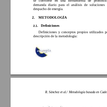
se 
convierte 
en 
una 
herramie
nta 
de 
pronóstic
demanda 
d
iario 
para 
el
anál
isis 
d
e 
sol
uciones 
despacho de energía.
2.
M
ETODOLOGÍA 
Definiciones 
2.1. 
Definiciones 
y 
conceptos 
p
ropios 
utilizados 
p
descripción de la 
metodología: 
R. Sánchez et al./
Metodología basada en Cade