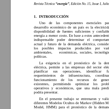
Revista Técnica 
, 
Edición No. 15, Issue I, Juli
“energía”
1.
INTROD
UCCIÓN
Uno 
de 
las 
co
mponentes 
esencia
les 
par
desarrollo 
eco
nómico 
de 
un 
país 
es 
la 
electricid
disponibilidad 
de 
fuentes 
suficientes 
y 
co
nfiabl
energía 
a 
men
or 
costo. 
En 
b
ase 
a 
e
stos 
antecedent
indispensable 
poder 
determinar 
el 
comportam
actual 
y 
futuro 
de 
la 
demanda 
eléctrica, 
conside
los 
posibles 
impactos 
producidos 
por 
var
ambientales, 
econó
micas, 
sociales, 
tecnológi
políticas.   
La 
exigencia 
en 
el 
pro
nóstico 
de 
la 
de
eléctrica, 
permite 
a 
las 
empresas 
del 
sector 
elé
planificar 
sus 
operaciones, 
identificar 
f
requerimientos 
de 
infraestructura, 
coor
dina
funcionamiento 
de 
los 
recursos 
de 
gen
e
existentes, 
permitiendo 
optimizar 
los 
prob
operativos 
y 
eco
nómicos, 
que 
una 
mala 
pred
podría presentar. 
En 
el 
p
resente 
trabajo 
se 
entrenaron 
y 
vali
diferentes Mo
delos Ocultos 
de 
Markov (Hidd
en M
Model, 
HMM) 
para 
el 
pronóstico 
d
e 
la 
deman