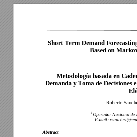
Short Term
 Demand Forec
astin
Based on Mark
o
Metodología ba
sada en Cade
Demanda y Tom
a de Decisi
ones e
El
Roberto Sanch
1 
Operador Nacion
al de
E-mail: rsan
chez@cen
Abstract 