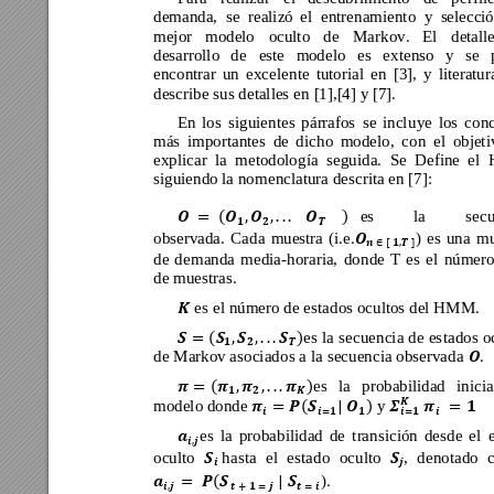
demanda, 
se 
realizó 
el 
entr
enamiento 
y 
s
elecció
mejor 
modelo 
oculto 
de 
Markov. 
El 
d
etall
desarrollo 
de 
este 
m
odelo
es 
extenso 
y 
se 
encontrar 
un 
excele
nte 
tutorial 
en 
[3], 
y 
literatur
describe sus detalles e
n [1],[4] y [7].
En 
los 
si
guientes 
párrafos 
se 
inclu
ye 
los 
co
n
más 
i
mportantes 
de 
d
icho 
modelo, 
co
n 
el 
objeti
explicar 
la 
metodolo
gía 
seguida. 
Se 
Define 
el 
siguiendo la no
menclatura descrita en [7]:  
es 
la 
sec



󰇛







󰇜



observada. 
Cada 
mu
estra 
(i.e.
) 
es 
una 
mu

󰇟󰇠
de 
d
emanda 
media-horaria, 
do
nde 
T
es 
el 
número
de muestras. 
 es el número de estad
os ocultos del HMM.

es la 
sec
uencia de 
es
tados 
o


󰇛







󰇜



de Markov asociado
s a la secuencia observada 
. 

es
la 
probabilidad
inicia


󰇛







󰇜



modelo donde 
y 


󰇛



󰇜









es 
la 
pr
obabilidad 
de 
transición 
desde 
el 


oculto 
hasta 
el 
e
stado 
oculto 
, 
denotado 





).


󰇛



