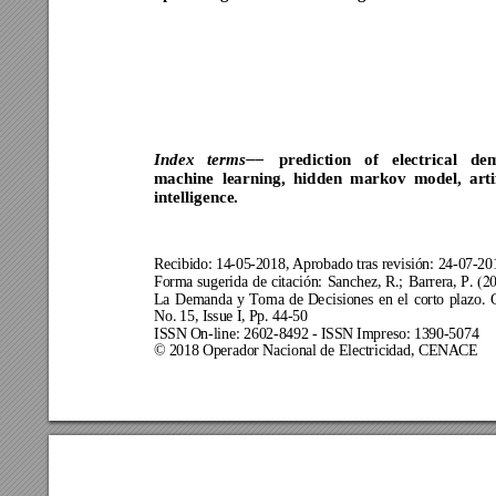
prediction 
of 
electrica
l 
dem
Index 
terms

machine 
learning, 
hidden 
markov 
model, 
arti
intelligence.  
Recibido: 14-
05
-2018, Aprobado tras revisión: 
24
-
07
-20
Forma 
sugerida 
d
e 
citación: 
Sanchez, 
R.
; 
Barrera, P
. 
(20
La 
Demanda 
y
Toma 
de 
De
cisiones 
en 
el 
cort
o 
plazo. 
No. 15, Issue I, Pp. 
44
-
50
ISSN On-line: 2602-8492 - ISSN Impreso: 1390-5074 
© 2018 Operador Nacional de Electricidad, CENACE