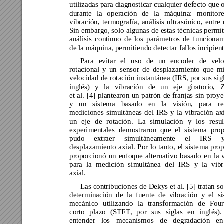
utilizadas para 
diagnosticar
 cualquier 
defecto 
que 
durante 
la 
o
peración 
de 
la 
máquina: 
monitore
vibración, 
termografía, 
análisis 
ultrasó
nico, 
entre 
Sin e
mbargo, 
solo 
algunas 
de 
estas 
téc
nicas per
mit
análisis 
continuo 
de 
lo
s 
parámetros 
de 
funciona
m
de la máquina, per
mitiendo detectar fallos incipient
Para 
evitar 
el 
uso 
de 
un 
encoder 
de 
velo
rotacional 
y 
un 
sensor 
de 
desplaza
miento 
que 
mi
velocidad 
de ro
tación instantánea 
(IRS, p
or sus s
ig
inglés) 
y 
la 
vibración 
de 
un 
eje 
giratorio, 
et 
al. 
[4
] 
plantearon 
un 
patrón 
de 
franjas 
sin 
pro
ye
y 
un 
si
stema 
basado 
en 
la 
visión, 
para 
re
mediciones 
si
multáneas 
del 
IRS 
y 
la 
vibración 
ax
un 
eje 
de 
rotació
n. 
La 
simulación 
y 
los 
r
esu
experimentales 
demostrar
on 
que 
el 
sistema 
prop
pudo 
extraer 
simultáneamente 
el 
IRS 
de
splazamiento 
axial. 
P
or 
lo 
tanto, 
el 
siste
ma 
pro
p
proporcionó 
un 
enfoque 
alter
nativo 
b
asado 
en 
la 
para 
la 
medición 
si
multánea 
d
el 
IRS 
y 
la 
vibr
axial. 
Las contribucio
nes de 
Dekys 
et 
al.
 [5]
 tratan 
so
determinación 
de 
la 
fuente 
de 
v
ibración 
y 
e
l 
s
mecánico 
utilizando 
la 
transformación 
de 
Four
corto 
plazo 
(STFT, 
po
r 
sus 
siglas 
e
n 
inglés).
entender 
los 
mecanismos 
de 
d
egradación 
en