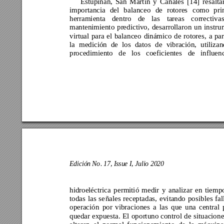
Estupiñán, 
San 
Mart
ín 
y 
Can
ales 
[14]
resalta
importancia 
del 
balanceo 
de 
rotores 
como 
pri
herramienta 
de
ntro 
de 
las
tarea
s 
correc
tivas
mantenimiento 
predictivo, 
desarrollar
on 
un 
instru
virtual 
para 
el 
balanceo
dinámico 
d
e 
rotores, 
a 
par
la 
medición 
de 
los 
datos 
d
e 
vibración, 
utiliza
procedimiento 
de 
los 
coeficientes 
de 
influenc
Edición No
. 17
, 
Issue I
, 
Julio
 2020
hidroeléctrica 
permitió 
medir 
y 
a
nalizar 
en 
tie
mp
todas 
las 
se
ñales 
receptad
as, 
evitando
po
sibles 
fal
operación 
por 
vibracio
nes 
a 
las 
q
ue 
una 
central 
quedar 
expuesta.
El 
op
ortuno 
contro
l 
de 
sit
uacio
ne