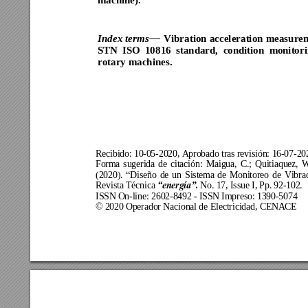
Vibra
tion 
acceleration 
measurem
Index 
term
s

STN 
ISO
10
816 
standard, 
condition 
m
onitori
rotary machines.
Recibido: 
10
-
05
-2020, Aprobado tras revisión: 
16
-
07
-20
Forma 
sugerida 
de 
citación
: 
Maigua
, 
C.; 
Quitiaquez
, 
W
(2020
).
Diseño 
de 
un 
Sistema
de 
Monitoreo 
de 
Vibra
“
Revista Técnica 
 No. 17
, I
ssue I, Pp. 
92
-102.
“energía”.
ISSN On-line: 2602-8492 - ISSN Impreso: 1390-5074 
© 2020 Operador Nacional de Electricidad, CENACE  