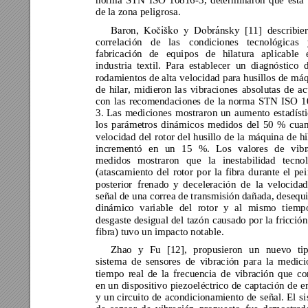
norma 
STN
ISO 
1
0816
-
3,
determinaron 
que 
está 
de la zona peligrosa.
nsky 
[11] 
describie
Baron, 
Kočiško 
y 
Dobrá
correlación 
de 
las 
condiciones 
tec
nológicas 
fabricación 
de 
equipo
s 
d
e 
hilat
ura 
aplicable 
industria 
textil. 
Para 
establecer
un
d
iagnóstico 
rodamientos de 
alta 
velocidad 
para 
husillos de 
máq
de 
hilar, 
midieron 
la
s 
vibraciones 
absoluta
s 
d
e 
ac
con 
las 
recomendaciones 
de 
la 
norma 
STN 
I
SO 
1
3. 
Las 
mediciones 
mostraro
n 
un 
aumento 
estadíst
los 
parámetros 
dinámico
s 
medido
s 
del 
5
0 
% 
cua
velocidad 
del 
rotor 
d
el 
husillo 
de 
la 
máquina 
d
e 
hi
incrementó 
en 
un 
15 
%. 
Los 
valores 
de 
vibr
medidos 
m
ostraron 
que 
la 
inestabilidad 
tecnol
(atascamiento 
del 
rotor
p
or 
la 
fibra 
d
urante 
el 
pei
posterior 
frenado 
y 
de
celeració
n 
de 
la 
velocida
señal de 
una corr
ea de tr
ansmisión dañada, 
desequi
dinámico 
variable 
del 
roto
r 
y 
al 
m
ismo 
t
iempo
desgaste 
desigual 
del 
tazón
causado 
por 
la 
fricció
n
fibra) tuvo un impacto 
notable.
Zhao 
y 
Fu 
[12
], 
propusieron 
un 
nuevo 
ti
sistema 
d
e 
sensores 
de 
vibrac
ión 
par
a 
la 
medici
tiempo 
real 
de 
la 
frecuencia 
d
e 
vibración 
que 
co
en 
un 
dispositi
vo 
piezo
eléctrico 
de 
captación 
de 
e
y 
un 
circui
to 
de 
acondicionamie
nto 
de 
se
ñal. 
El
si