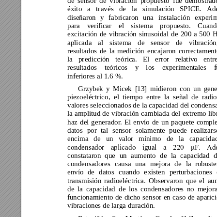
de 
sensor 
de 
vibración 
pro
puesto 
fue 
demostrad
éxito 
a 
tr
avés 
de 
la 
simulación 
SPICE. 
Ad
diseñaron 
y 
fabricaron 
una 
instalació
n 
experi
m
para 
verif
icar 
el 
siste
ma 
propuesto. 
Cuand
excitación 
de 
vibración 
sinusoidal 
de 
200 
a 
500 
H
aplicada 
al 
sistema 
de 
sensor 
de 
v
ibración
resultados 
de 
la 
medición 
encaj
aron 
correctament
la 
pr
edicción 
teórica. 
El 
er
ror 
relativo 
entr
resultados 
teóricos 
y 
los 
exper
imentales 
f
inferiores al 1.
6 %. 
Grzybek 
y 
Micek 
[13] 
midiero
n 
con 
u
n 
gene
piezoeléctrico
, 
el 
tiempo 
entre 
la 
señal 
de 
radio
valores seleccionado
s de 
la capacidad
 del condens
la 
amplitud 
d
e 
vibración 
ca
mbiada 
d
el 
extremo 
lib
haz 
del 
generador. 
El 
envío 
de 
un 
p
aq
uete 
comple
datos 
por 
tal 
sensor 
solamente 
p
uede 
r
ealizars
encima 
de 
un 
valor 
mínimo 
de 
la 
capacid
a
c
ondensador 
aplicad
o 
igual 
a 
220
μF. 
Ad
constataron 
que 
un 
au
mento 
de 
la 
capacidad 
condensadores 
causa 
una 
mej
ora 
de 
la 
robuste
envío 
de 
datos 
c
uando 
e
xisten 
perturbaciones 
transmisión 
rad
ioeléctrica. 
Ob
servaron 
que 
el 
au
de 
la 
capacidad
d
e 
lo
s 
condensado
res 
no 
m
ejor
funcionamiento 
de 
dicho 
sensor 
en 
caso 
de 
aparic
vibraciones de larga duración.