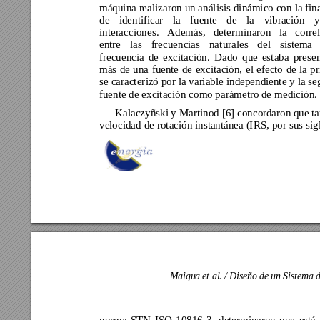
máquina realizaro
n un análisis 
dinámico co
n la fin
de 
identificar 
la 
fuente 
d
e 
la 
vibración 
y
interacciones. 
Además, 
deter
minaron 
la 
co
rre
entre 
las 
frecuencias 
nat
urales 
del 
sistema 
frecuencia 
de 
excitación. 
Da
do 
que 
estaba 
pr
esen
más 
de 
una 
fuente 
de 
excitación, 
el 
efecto 
de 
la 
pr
se caracter
izó por 
la variable 
independiente 
y la s
fuente de excitación co
mo parámetro de 
medición.
Kalaczyñski y Martinod
 [6] 
concordaron que ta
velocidad 
de ro
tación instantánea (I
RS, por 
sus sig
Maigua et a
l. / Diseño d
e un Sistema 
d