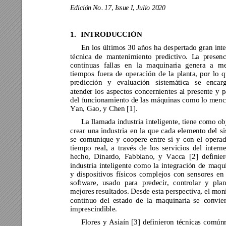
Edición No
. 17
, 
Issue I
, 
Julio
 2020
1.
IN
TRODUCCIÓN
En 
los 
últi
mos 
30 
años 
ha 
des
pertado 
gran 
inte
técnica 
d
e 
m
antenimiento 
predictivo. 
L
a 
presenc
continuas 
fallas 
en 
la 
maqu
inaria 
genera 
a 
m
tiempos 
fuera 
de 
operación 
de 
la 
planta, 
por 
lo 
q
predicción 
y 
evaluación 
sistemática 
se 
encarg
atender 
los 
aspectos 
co
ncernientes 
al 
prese
nte 
y 
p
del 
funcionamiento 
de 
las 
máquinas 
co
mo lo 
menc
Yan, Gao, y Chen [1]
. 
La lla
mada 
industria 
inteligente, 
tiene 
como 
ob
crear 
una 
industria 
en 
la 
q
ue 
ca
da 
ele
mento 
del 
s
se 
comunique 
y 
coopere 
entre 
sí 
y 
con 
el 
opera
tiempo 
r
eal, 
a 
través 
d
e 
los 
servicios 
del 
interne
hecho, 
Dinardo, 
Fabbiano, 
y 
Vacca
[2
] 
definie
industria 
intelige
nte 
co
mo 
la 
inte
gración 
de 
maq
u
y 
dispo
sitivos 
físicos 
co
mplejos 
con 
sensores 
en 
software, 
usado
para 
predecir, 
controlar
y 
plan
mejores resultados. Desde 
esta p
erspectiva, el mon
continuo 
d
el 
estad
o 
d
e 
la 
maquinaria 
se 
convier
imprescindible. 
Flores 
y 
Asiaín 
[3]
definieron 
técnicas 
común