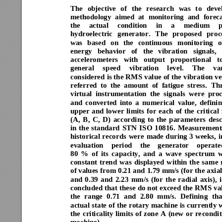
The 
objective 
o
f 
the 
resea
rch 
was 
t
o 
deve
methodology 
aimed 
at
m
onitoring 
and 
foreca
the 
actual 
condition 
in 
a 
medium 
hydroelectric 
generator. 
The 
proposed 
proc
was 
based 
on 
the 
continuous 
monitoring 
o
energy 
behavior 
of 
the 
vibration 
signals, 
accelero
m
eters 
with 
output 
proportio
nal 
t
general 
speed 
vibration 
level. 
The 
va
considered 
is the 
RM
S 
value 
of t
he v
ibration v
e
referred 
to 
the 
amount 
of 
fatigue 
stress.
Th
virtual 
instrumentation 
the 
signals 
were 
proc
and 
converted 
into 
a
nu
merical 
va
lue, 
def
inin
upper 
and 
lower 
li
mits 
for 
each 
of 
the 
critical 
(A, 
B, 
C, 
D) 
according 
to 
the 
para
meters 
des
in 
the 
standard 
STN 
I
SO 
10816
. 
Measurement
historical 
reco
rds 
were 
m
ade 
during 
3
weeks, 
i
evaluation 
period 
the 
generator 
o
perate
80
% 
o
f 
its 
ca
pacity, 
and 
a 
wave 
spectrum 
w
constant 
trend 
w
as 
displayed 
w
ithin 
the 
sa
me 
of values 
from 0
.
21 
and 
1.79 mm/s (fo
r the 
axial
and 
0.
39 
and 
2.23
mm/s 
(fo
r 
t
he 
ra
dial 
axis), 
i
concluded 
that 
these 
do 
not 
exceed 
the 
RM
S 
va
the 
range 
0
.71 
and 
2.80 
mm/s. 
Defining
t
ha
actual 
state 
of 
the 
rotary machine 
is 
currently 
w
the 
criticality 
li
mits
of 
zo
ne 
A 
(new 
or 
re
condit
machine). 