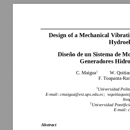
Design of a Mech
anical Vibr
at
Hydroel
Diseño de un S
istema de Mo
Generadores Hidr
C. Maigua
          W. Qu
iti
1
F. Toapanta-
Ra
1
Universidad Polit
E-mail: cma
igua@est.ups.edu.ec
; 
wquitiaquez
lto
2
Universidad 
Pontific
E-mail: 
Abstract 