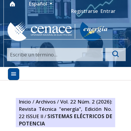
Ir al menú de navegación principal
Ir al contenido principal
Ir al pie de página del sitio
Idioma
Español
Registrarse
Entrar
Inicio
/
Archivos
/
Vol. 22 Núm. 2 (2026):
Revista Técnica "energía", Edición No.
22 ISSUE II
/
SISTEMAS ELÉCTRICOS DE
POTENCIA