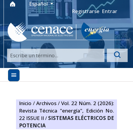
Ir al menú de navegación principal
Ir al contenido principal
Ir al pie de página del sitio
Idioma
Español
Registrarse
Entrar
Inicio
/
Archivos
/
Vol. 22 Núm. 2 (2026):
Revista Técnica "energía", Edición No.
22 ISSUE II
/
SISTEMAS ELÉCTRICOS DE
POTENCIA