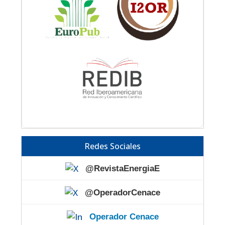
Redes Sociales
@RevistaEnergiaE
@OperadorCenace
Operador Cenace