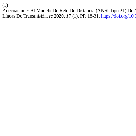
(1)
Adecuaciones Al Modelo De Relé De Distancia (ANSI Tipo 21) De A
Líneas De Transmisión.
re
2020
,
17
(1), PP. 18-31.
https://doi.org/1