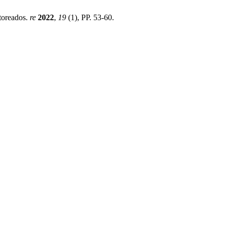
toreados.
re
2022
,
19
(1), PP. 53-60.