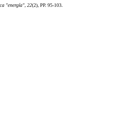
ca "energía"
,
22
(2), PP. 95-103.