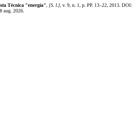
sta Técnica "energía"
,
[S. l.]
, v. 9, n. 1, p. PP. 13–22, 2013. DOI:
8 aug. 2026.