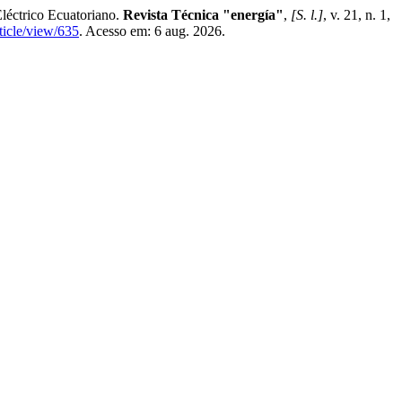
léctrico Ecuatoriano.
Revista Técnica "energía"
,
[S. l.]
, v. 21, n. 1,
ticle/view/635
. Acesso em: 6 aug. 2026.