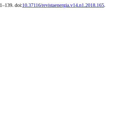
31–139. doi:
10.37116/revistaenergia.v14.n1.2018.165
.