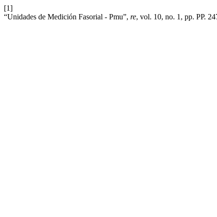
[1]
“Unidades de Medición Fasorial - Pmu”,
re
, vol. 10, no. 1, pp. PP. 2