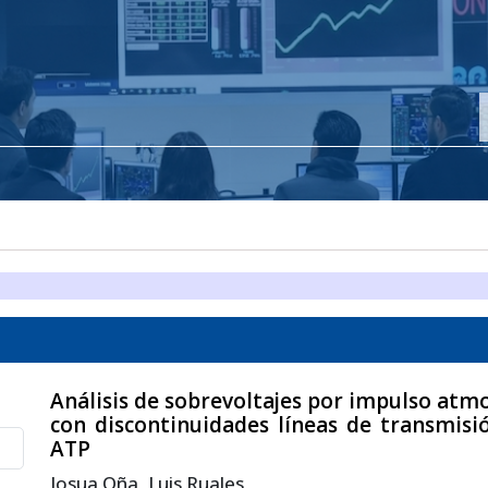
Análisis de sobrevoltajes por impulso atm
con discontinuidades líneas de transmisi
ATP
Josua Oña, Luis Ruales