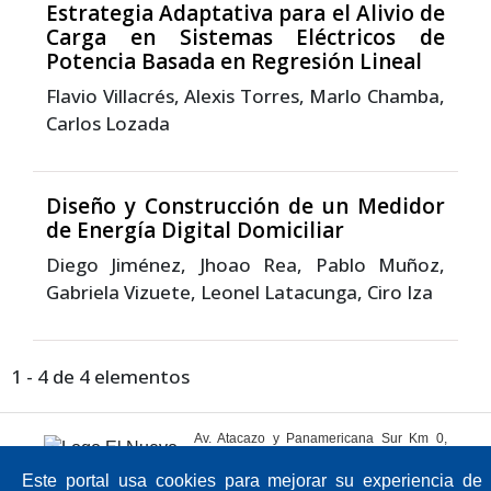
Estrategia Adaptativa para el Alivio de
Carga en Sistemas Eléctricos de
Potencia Basada en Regresión Lineal
Flavio Villacrés, Alexis Torres, Marlo Chamba,
Carlos Lozada
Diseño y Construcción de un Medidor
de Energía Digital Domiciliar
Diego Jiménez, Jhoao Rea, Pablo Muñoz,
Gabriela Vizuete, Leonel Latacunga, Ciro Iza
1 - 4 de 4 elementos
Av. Atacazo y Panamericana Sur Km 0,
Sector Cutuglagua
Código Postal 17211991 / Mejía - Ecuador
Este portal usa cookies para mejorar su experiencia de