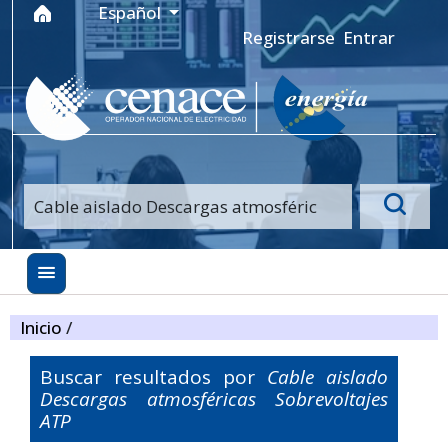
Ir al menú de navegación principal
Ir al contenido principal
Ir al pie de página del sitio
Idioma
Español
Registrarse
Entrar
Inicio
/
Buscar resultados por
Cable aislado
Descargas atmosféricas Sobrevoltajes
ATP