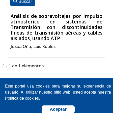
Buscar
Análisis de sobrevoltajes por impulso
atmosférico en sistemas de
Transmisión con discontinuidades
líneas de transmisión aéreas y cables
aislados, usando ATP
Josua Oña, Luis Ruales
1 - 1 de 1 elementos
Av. Atacazo y Panamericana Sur Km 0,
Sector Cutuglagua
Este portal usa cookies para mejorar su experiencia de
Código Postal 17211991 / Mejía - Ecuador
usuario. Al utilizar nuestro sitio web, usted acepta nuestra
Teléfono: 593-2-299-2001
Política de cookies.
Sistema OJS 3.4.0.9
Aceptar