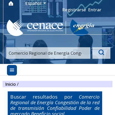
Ir al menú de navegación principal
Ir al contenido principal
Ir al pie de página del sitio
Idioma
Español
Registrarse
Entrar
Inicio
/
Buscar resultados por
Comercio
Regional de Energía Congestión de la red
de transmisión Confiabilidad Poder de
mercado Beneficio social