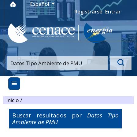
Ir al menú de navegación principal
Ir al contenido principal
Ir al pie de página del sitio
Idioma
Español
Registrarse
Entrar
Inicio
/
Buscar resultados por
Datos Tipo
Ambiente de PMU