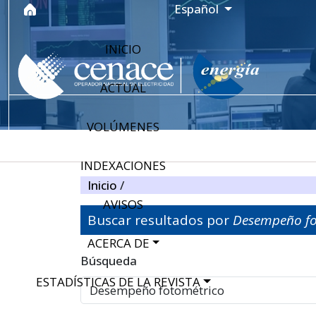
Ir al menú de navegación principal
Ir al contenido principal
Ir al pie de página del sitio
Idioma
Español
INICIO
ACTUAL
VOLÚMENES
INDEXACIONES
Inicio
/
AVISOS
Buscar resultados por
Desempeño fo
ACERCA DE
Filtros avanzados
Búsqueda
ESTADÍSTICAS DE LA REVISTA