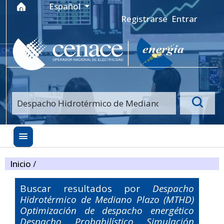
Ir al menú de navegación principal
Ir al contenido principal
Ir al pie de página del sitio
Idioma
Español
Registrarse
Entrar
Inicio
/
Buscar resultados por
Despacho
Hidrotérmico de Mediano Plazo (MTHD)
Optimización de despacho energético
Despacho Probabilístico Simulación