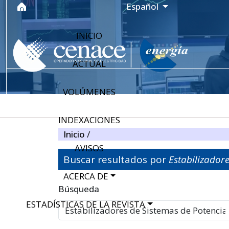
Ir al menú de navegación principal
Ir al contenido principal
Ir al pie de página del sitio
Idioma
Español
INICIO
ACTUAL
VOLÚMENES
INDEXACIONES
Inicio
/
AVISOS
Buscar resultados por
Estabilizador
ACERCA DE
Filtros avanzados
Búsqueda
ESTADÍSTICAS DE LA REVISTA