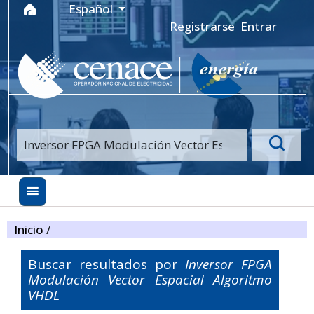
Ir al menú de navegación principal
Ir al contenido principal
Ir al pie de página del sitio
Idioma
Español
Registrarse
Entrar
Inicio
/
Buscar resultados por
Inversor FPGA
Modulación Vector Espacial Algoritmo
VHDL