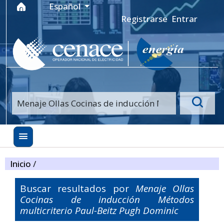
Ir al menú de navegación principal
Ir al contenido principal
Ir al pie de página del sitio
Idioma
Español
Registrarse
Entrar
Inicio
/
Buscar resultados por
Menaje Ollas
Cocinas de inducción Métodos
multicriterio Paul-Beitz Pugh Dominic