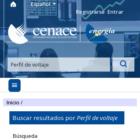
Ir al menú de navegación principal
Ir al contenido principal
Ir al pie de página del sitio
Idioma
Español
Registrarse
Entrar
Inicio
/
Buscar resultados por
Perfil de voltaje
Filtros avanzados
Búsqueda