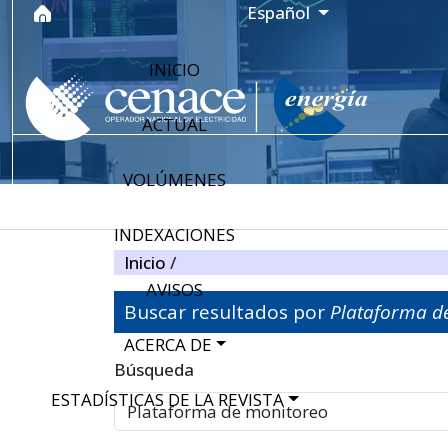
Ir al menú de navegación principal
Ir al contenido principal
Ir al pie de página del sitio
Idioma
Español
INICIO
ACTUAL
VOLÚMENES
INDEXACIONES
Inicio
/
AVISOS
Buscar resultados por
Plataforma d
ACERCA DE
Filtros avanzados
Búsqueda
ESTADÍSTICAS DE LA REVISTA