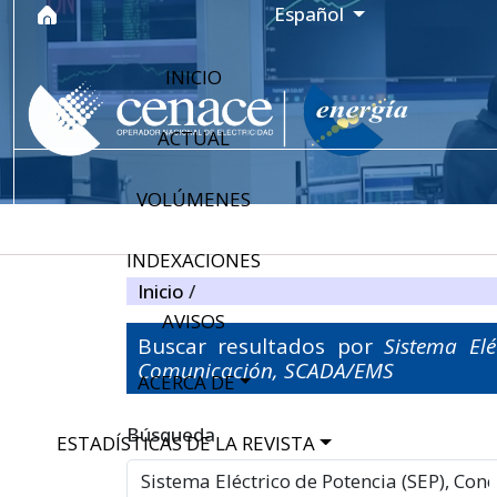
Ir al menú de navegación principal
Ir al contenido principal
Ir al pie de página del sitio
Idioma
Español
INICIO
ACTUAL
VOLÚMENES
INDEXACIONES
Inicio
/
AVISOS
Buscar resultados por
Sistema Elé
Comunicación, SCADA/EMS
ACERCA DE
Filtros avanzados
Búsqueda
ESTADÍSTICAS DE LA REVISTA