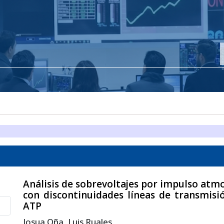
Análisis de sobrevoltajes por impulso atm
con discontinuidades líneas de transmisi
ATP
Josua Oña, Luis Ruales