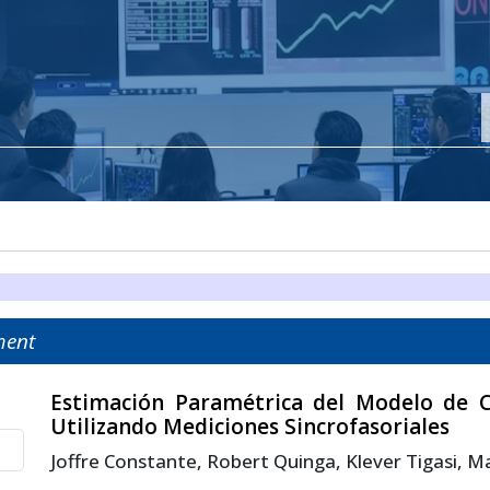
ment
Estimación Paramétrica del Modelo de C
Utilizando Mediciones Sincrofasoriales
Joffre Constante, Robert Quinga, Klever Tigasi, M