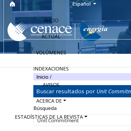
Ir al menú de navegación principal
Ir al contenido principal
Ir al pie de página del sitio
Idioma
Español
INICIO
ACTUAL
VOLÚMENES
INDEXACIONES
Inicio
/
AVISOS
Buscar resultados por
Unit Commit
ACERCA DE
Filtros avanzados
Búsqueda
ESTADÍSTICAS DE LA REVISTA