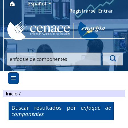
Ir al menú de navegación principal
Ir al contenido principal
Ir al pie de página del sitio
Idioma
Español
Registrarse
Entrar
Inicio
/
Buscar resultados por
enfoque de
componentes