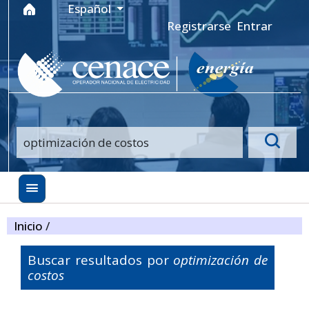
Ir al menú de navegación principal
Ir al contenido principal
Ir al pie de página del sitio
Idioma
Español
Registrarse
Entrar
Inicio
/
Buscar resultados por
optimización de
costos