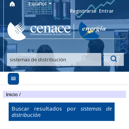
Ir al menú de navegación principal
Ir al contenido principal
Ir al pie de página del sitio
Idioma
Español
Registrarse
Entrar
Inicio
/
Buscar resultados por
sistemas de
distribución