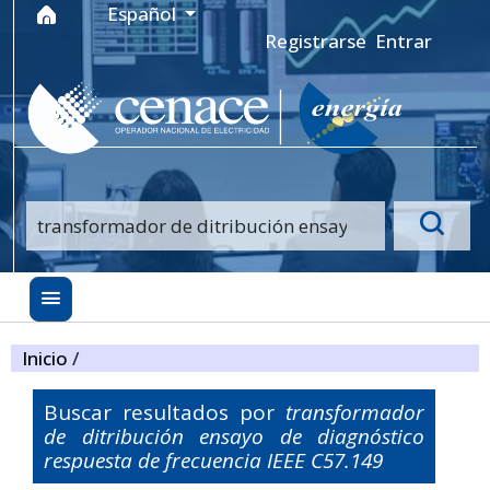
Ir al menú de navegación principal
Ir al contenido principal
Ir al pie de página del sitio
Idioma
Español
Registrarse
Entrar
Inicio
/
Buscar resultados por
transformador
de ditribución ensayo de diagnóstico
respuesta de frecuencia IEEE C57.149