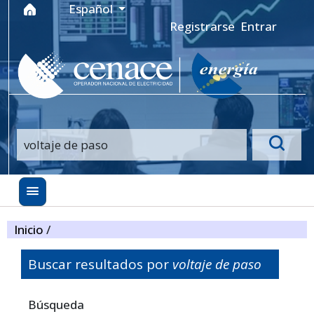
Ir al menú de navegación principal
Ir al contenido principal
Ir al pie de página del sitio
Idioma
Español
Registrarse
Entrar
Inicio
/
Buscar resultados por
voltaje de paso
Filtros avanzados
Búsqueda