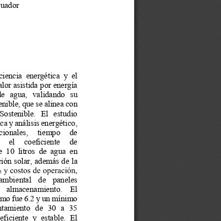
cuador 
ciencia  energética  y  el 
or asistida por energía 
de  agua,  validando  su 
nible, que se alinea con 
Sostenible.  El  estudio 
a y análisis energético, 
cionales,  tiempo  de 
  el  coeficiente  de 
 10  litros  de agua  en 
ción solar, además de la 
ambiental  de  paneles 
e  almacenamiento.  El 
imo fue 6.2 y un mínimo 
ntamiento  de  30  a  35 
ficiente  y  estable.  El 