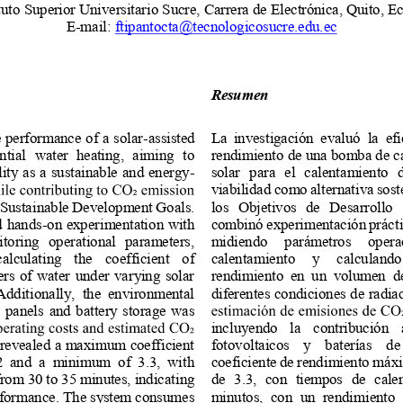
ituto Superior Universitario Sucre, Carrera de Electrónica, Quito, E
E-mail: 
ftipantocta@tecnologicosucre.edu.ec
Resumen 
 performance of a solar-assisted 
La  investigación  evaluó  la  efi
ntial  water  heating,  aiming  to 
rendimiento de una bomba de cal
lity as a sustainable and energy-
solar  para  el  calentamiento  
viabilidad como alternativa soste
he Sustainable Development Goals. 
los  Objetivos  de  Desarrollo  
 hands-on experimentation with 
combinó experimentación práctic
toring  operational  parameters, 
midiendo  parámetros  opera
alculating  the  coefficient  of 
calentamiento  y  calculando
ers of water under varying solar 
rendimiento  en  un  volumen  de 
 Additionally,  the  environmental 
diferentes condiciones de radia
 panels and battery storage was 
incluyendo  la  contribución  
 revealed a maximum coefficient 
fotovoltaicos  y  baterías  d
2  and  a  minimum  of  3.3,  with 
coeficiente de rendimiento máx
rom 30 to 35 minutes, indicating 
de  3.3,  con  tiempos  de  cale
erformance. The system consumes 
minutos,  con  un  rendimiento  e