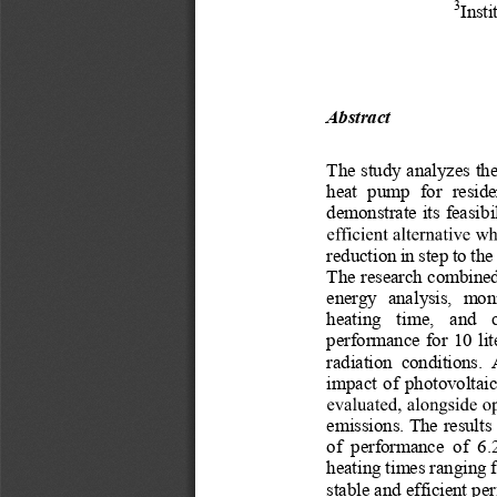
3
Inst
Abstract 
The study analyzes the
heat  pump  for  reside
demonstrate its feasibi
reduction in step to t
The research combined
energy  analysis,  moni
heating  time,  and  c
performance for 10 lit
radiation  conditions. 
impact of photovoltaic
emissions. The results
of  performance  of  6.
heating times ranging f
stable and efficient p