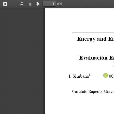
of 9
Toggle
Find
Previous
Next
Sidebar
Energy and En
Evaluación En
1
I. Simbaña
 0
Instituto Superior Univ
1