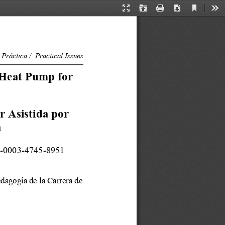
Current
Presentation
Open
Print
Download
Too
View
Mode
Práctica /  Practical Issues
 Heat Pump for 
 Asistida por 
 
0-0003-4745-8951 
dagogía de la Carrera de 