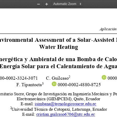
Zoom
Zoom
Out
In
Aplicación 
vironmental Assessment of a Solar-Assisted
Water Heating
ergética y Ambiental de una Bomba de Calor
Energía Solar para el Calentamiento de Agua
2 
C. Guilcaso
 000
000-0002-3324-3071 
3
F. Tipantocta
         0000-0002-4880-8725 
ersitario Sucre, Grupo de Investigación en Ingeniería Mecánica y Pe
Electromecánica (GIIMPCEM), Quito, Ecuador 
E-mail: 
isimbana@tecnologicosucre.edu.ec 
2
Universidad Técnica de Cotopaxi, Latacunga, Ecuador 
E-mail: 
cristian.guilcaso6706@utc.edu.ec