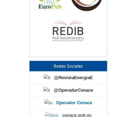
Redes Sociales
@RevistaEnergiaE
@OperadorCenace
Operador Cenace
cenace.gob.ec