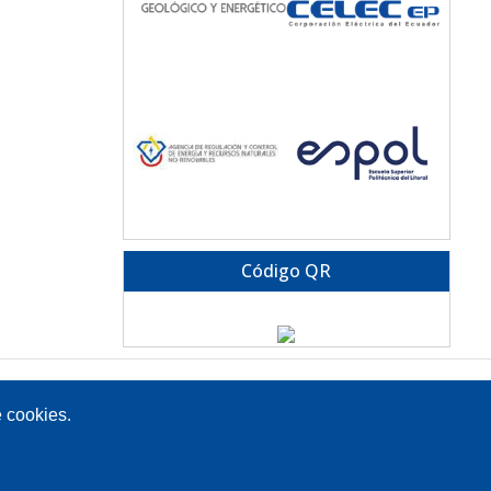
Código QR
Av. Atacazo y Panamericana Sur Km 0, Sector Cutuglagua
Código Postal 17211991 / Mejía - Ecuador
e cookies.
Teléfono: 593-2-299-2001