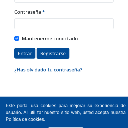
Contraseña
*
Obligatorio
Mantenerme conectado
Entrar
Registrarse
¿Has olvidado tu contraseña?
Av. Atacazo y Panamericana Sur Km 0,
Este portal usa cookies para mejorar su experiencia de
Sector Cutuglagua
Código Postal 17211991 / Mejía - Ecuador
usuario. Al utilizar nuestro sitio web, usted acepta nuestra
Teléfono: 593-2-299-2001
Política de cookies.