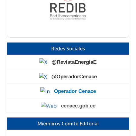
Redes Sociales
@RevistaEnergiaE
@OperadorCenace
Operador Cenace
cenace.gob.ec
Miembros Comité Editorial