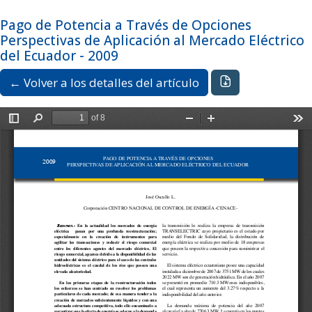
Ir al menú de navegación principal
Ir al contenido principal
Ir al pie de página del sitio
Idioma
Español
Pago de Potencia a Través de Opciones
Registrarse
Entrar
Perspectivas de Aplicación al Mercado Eléctrico
del Ecuador - 2009
Descargar PDF
← Volver a los detalles del artículo