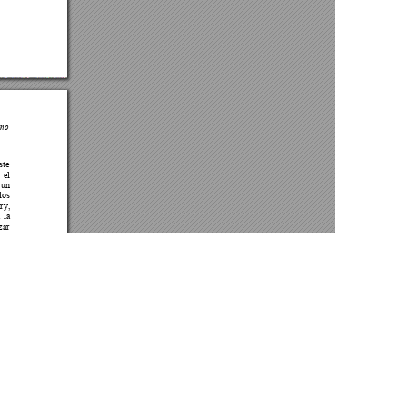
Av. Atacazo y Panamericana Sur Km 0, Sector Cutuglagua
Código Postal 17211991 / Mejía - Ecuador
e cookies.
Teléfono: 593-2-299-2001