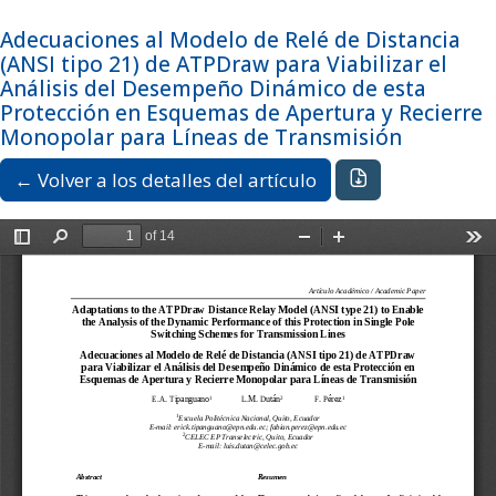
Ir al menú de navegación principal
Ir al contenido principal
Ir al pie de página del sitio
Idioma
Español
Adecuaciones al Modelo de Relé de Distancia
Registrarse
Entrar
(ANSI tipo 21) de ATPDraw para Viabilizar el
Análisis del Desempeño Dinámico de esta
Protección en Esquemas de Apertura y Recierre
Monopolar para Líneas de Transmisión
Descargar PDF
← Volver a los detalles del artículo