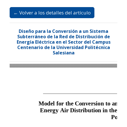
Ir al menú de navegación principal
Ir al contenido principal
Ir al pie de página del sitio
Idioma
Español
Registrarse
Entrar
← Volver a los detalles del artículo
Diseño para la Conversión a un Sistema
Subterráneo de la Red de Distribución de
Energía Eléctrica en el Sector del Campus
Centenario de la Universidad Politécnica
Salesiana