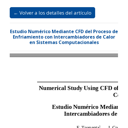
Ir al menú de navegación principal
Ir al contenido principal
Ir al pie de página del sitio
Idioma
Español
Registrarse
Entrar
← Volver a los detalles del artículo
Estudio Numérico Mediante CFD del Proceso de
Enfriamiento con Intercambiadores de Calor
en Sistemas Computacionales