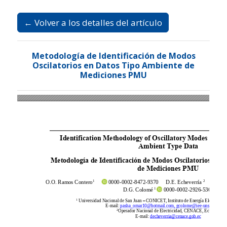
Ir al menú de navegación principal
Ir al contenido principal
Ir al pie de página del sitio
Idioma
Español
Registrarse
Entrar
← Volver a los detalles del artículo
Metodología de Identificación de Modos
Oscilatorios en Datos Tipo Ambiente de
Mediciones PMU