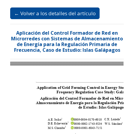
Ir al menú de navegación principal
Ir al contenido principal
Ir al pie de página del sitio
Idioma
Español
Registrarse
Entrar
← Volver a los detalles del artículo
Aplicación del Control Formador de Red en
Microrredes con Sistemas de Almacenamiento
de Energía para la Regulación Primaria de
Frecuencia, Caso de Estudio: Islas Galápagos