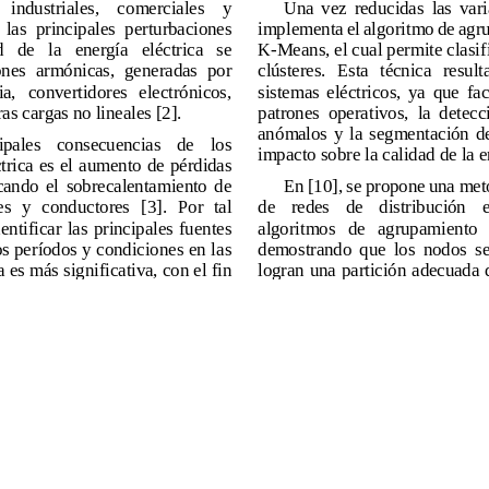
o. Al utilizar nuestro sitio web, usted acepta nuestra Política d
Aceptar
Sistema OJS 3.4.0.9