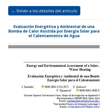
Ir al menú de navegación principal
Ir al contenido principal
Ir al pie de página del sitio
Idioma
Español
Registrarse
Entrar
← Volver a los detalles del artículo
Evaluación Energética y Ambiental de una
Bomba de Calor Asistida por Energía Solar para
el Calentamiento de Agua