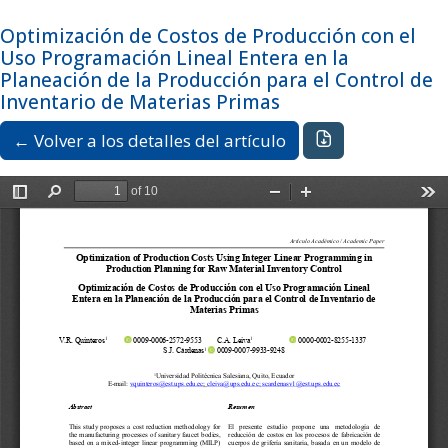
Ir al menú de navegación principal
Ir al contenido principal
Ir al pie de página del sitio
Idioma
Español
Optimización de Costos de Producción con el
Registrarse
Entrar
Uso Programación Lineal Entera en la
Planeación de la Producción para el Control de
Inventario de Materias Primas
Descargar PDF
← Volver a los detalles del artículo