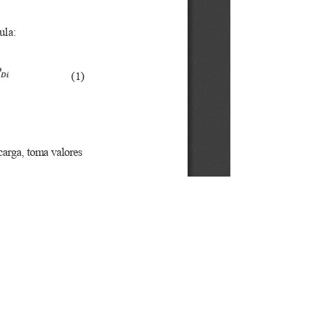
Av. Atacazo y Panamericana Sur Km 0, Sector Cutuglagua
Código Postal 17211991 / Mejía - Ecuador
e cookies.
Teléfono: 593-2-299-2001