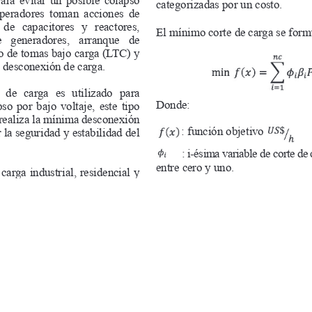
o. Al utilizar nuestro sitio web, usted acepta nuestra Política d
Aceptar
Sistema OJS 3.4.0.9