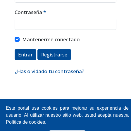
Contraseña
*
Obligatorio
Mantenerme conectado
Entrar
Registrarse
¿Has olvidado tu contraseña?
Av. Atacazo y Panamericana Sur Km 0,
Este portal usa cookies para mejorar su experiencia de
Sector Cutuglagua
Código Postal 17211991 / Mejía - Ecuador
usuario. Al utilizar nuestro sitio web, usted acepta nuestra
Teléfono: 593-2-299-2001
Política de cookies.