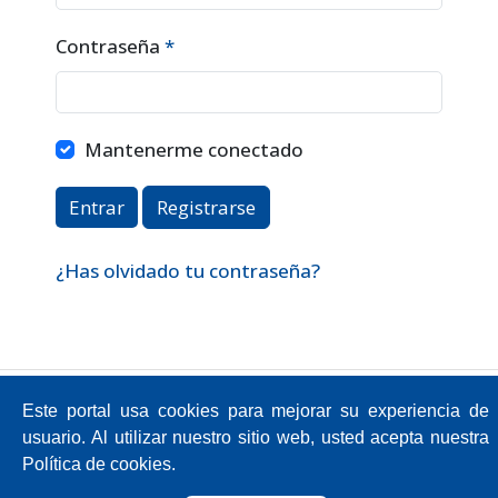
Contraseña
*
Obligatorio
Mantenerme conectado
Entrar
Registrarse
¿Has olvidado tu contraseña?
Av. Atacazo y Panamericana Sur Km 0,
Este portal usa cookies para mejorar su experiencia de
Sector Cutuglagua
Código Postal 17211991 / Mejía - Ecuador
usuario. Al utilizar nuestro sitio web, usted acepta nuestra
Teléfono: 593-2-299-2001
Política de cookies.