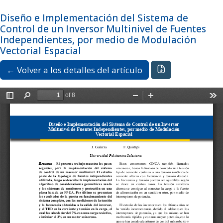
Ir al menú de navegación principal
Ir al contenido principal
Ir al pie de página del sitio
Idioma
Español
Diseño e Implementación del Sistema de
Registrarse
Entrar
Control de un Inversor Multinivel de Fuentes
Independientes, por medio de Modulación
Vectorial Espacial
Descargar PDF
← Volver a los detalles del artículo