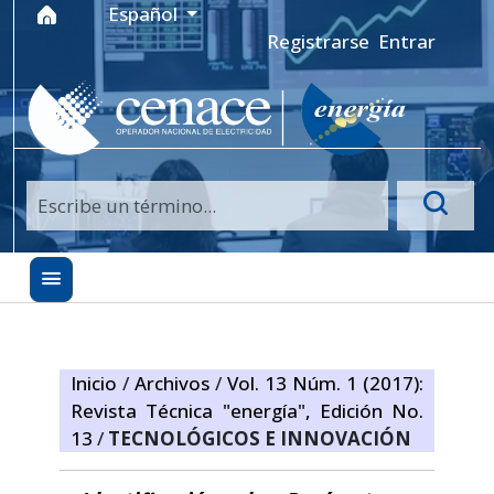
Ir al menú de navegación principal
Ir al contenido principal
Ir al pie de página del sitio
Idioma
Español
Registrarse
Entrar
Inicio
/
Archivos
/
Vol. 13 Núm. 1 (2017):
Revista Técnica "energía", Edición No.
13
/
TECNOLÓGICOS E INNOVACIÓN